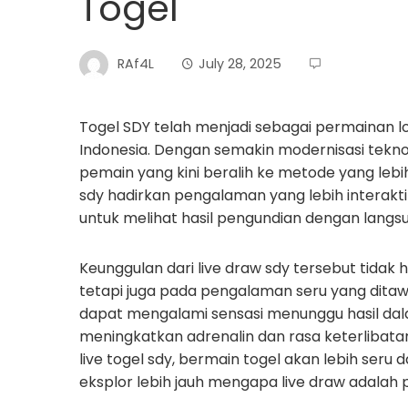
Togel
RAf4L
July 28, 2025
Togel SDY telah menjadi sebagai permainan lo
Indonesia. Dengan semakin modernisasi tekno
pemain yang kini beralih ke metode yang lebih
sdy hadirkan pengalaman yang lebih interak
untuk melihat hasil pengundian dengan langs
Keunggulan dari live draw sdy tersebut tida
tetapi juga pada pengalaman seru yang dita
dapat mengalami sensasi menunggu hasil dal
meningkatkan adrenalin dan rasa keterlibata
live togel sdy, bermain togel akan lebih seru 
eksplor lebih jauh mengapa live draw adalah p