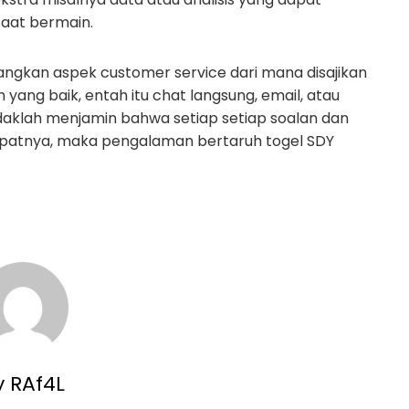
saat bermain.
ngkan aspek customer service dari mana disajikan
n yang baik, entah itu chat langsung, email, atau
daklah menjamin bahwa setiap setiap soalan dan
cepatnya, maka pengalaman bertaruh togel SDY
y RAf4L