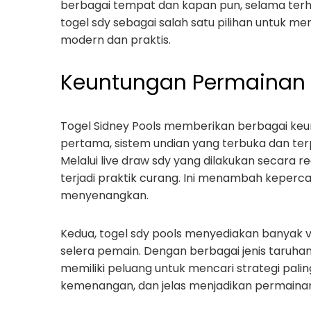
berbagai tempat dan kapan pun, selama terhu
togel sdy sebagai salah satu pilihan untuk
modern dan praktis.
Keuntungan Permainan T
Togel Sidney Pools memberikan berbagai ke
pertama, sistem undian yang terbuka dan t
Melalui live draw sdy yang dilakukan secara r
terjadi praktik curang. Ini menambah kepe
menyenangkan.
Kedua, togel sdy pools menyediakan banyak 
selera pemain. Dengan berbagai jenis taruha
memiliki peluang untuk mencari strategi pal
kemenangan, dan jelas menjadikan permainan 