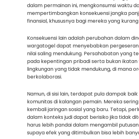
dalam permainan ini, mengkonsumsi waktu d
mempertimbangkan konsekuensi jangka panja
finansial, khususnya bagi mereka yang kura
Konsekuensi lain adalah perubahan dalam din
wargatogel dapat menyebabkan pergeseran n
nilai saling mendukung. Persahabatan yang terj
pada kepentingan pribadi serta bukan ikatan
lingkungan yang tidak mendukung, di mana o
berkolaborasi.
Namun, di sisi lain, terdapat pula dampak bai
komunitas di kalangan pemain. Mereka sering 
kembali jaringan sosial yang baru. Tetapi, pe
dalam konteks judi dapat berisiko jika tidak d
harus lebih pandai dalam mengambil putusan
supaya efek yang ditimbulkan bisa lebih ban