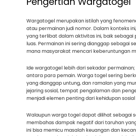
Pengertian Wargatogel
Wargatogel merupakan istilah yang fenomen
atau permainan judi nomor. Dalam konteks in
yang terlibat dalam aktivitas ini, baik sebaga
luas. Permainan ini sering dianggap sebagai s
mana masyarakat mencari keberuntungan mela
Ide wargatogel lebih dari sekadar permainan; i
antara para pemain. Warga togel sering berk
yang dianggap untung, dan ramalan yang mu
jejaring sosial, tempat pengalaman dan penge
menjadi elemen penting dari kehidupan sosia
Walaupun warga togel dapat dilihat sebagai s
membahas dampak negatif dari taruhan yang 
ini bisa memicu masalah keuangan dan kecand