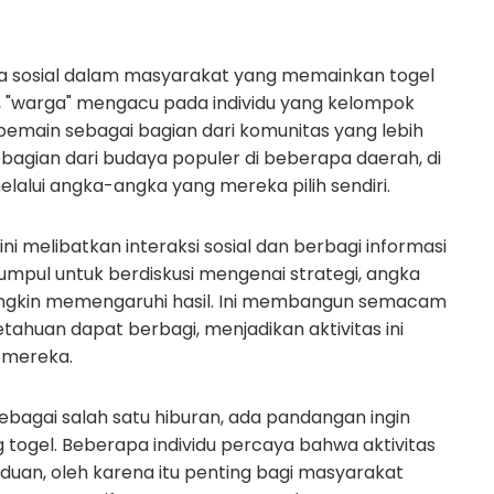
a sosial dalam masyarakat yang memainkan togel
i, "warga" mengacu pada individu yang kelompok
i pemain sebagai bagian dari komunitas yang lebih
ebagian dari budaya populer di beberapa daerah, di
lui angka-angka yang mereka pilih sendiri.
ni melibatkan interaksi sosial dan berbagi informasi
umpul untuk berdiskusi mengenai strategi, angka
ngkin memengaruhi hasil. Ini membangun semacam
tahuan dapat berbagi, menjadikan aktivitas ini
l mereka.
ebagai salah satu hiburan, ada pandangan ingin
togel. Beberapa individu percaya bahwa aktivitas
uan, oleh karena itu penting bagi masyarakat