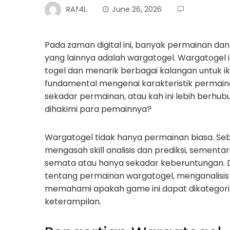
RAf4L
June 26, 2026
Pada zaman digital ini, banyak permainan dan 
yang lainnya adalah wargatogel. Wargatogel 
togel dan menarik berbagai kalangan untuk ik
fundamental mengenai karakteristik permain
sekadar permainan, atau kah ini lebih berhu
dihakimi para pemainnya?
Wargatogel tidak hanya permainan biasa. S
mengasah skill analisis dan prediksi, semen
semata atau hanya sekadar keberuntungan. Dal
tentang permainan wargatogel, menganalisis
memahami apakah game ini dapat dikategori
keterampilan.