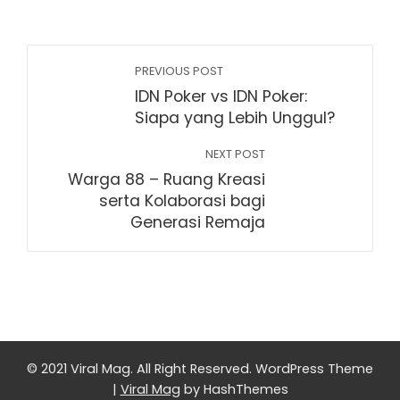
PREVIOUS POST
IDN Poker vs IDN Poker:
Siapa yang Lebih Unggul?
NEXT POST
Warga 88 – Ruang Kreasi
serta Kolaborasi bagi
Generasi Remaja
© 2021 Viral Mag. All Right Reserved.
WordPress Theme
|
Viral Mag
by HashThemes