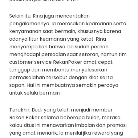
Selain itu, Rina juga menceritakan
pengalamannya. Ia merasakan keamanan serta
kenyamanan saat bermain, khususnya karena
adanya fitur keamanan yang ketat. Rina
menyampaikan bahwa dia sudah pernah
menghadapi persoalan saat setoran, namun tim
customer service RekanPoker amat cepat
tanggap dan membantu menyelesaikan
permasalahan tersebut dengan kilat serta
sopan. Hal ini membuatnya semakin percaya
untuk selalu bermain.
Terakhir, Budi, yang telah menjadi member
Rekan Poker selama beberapa bulan, merasa
kalau situs ini menawarkan imbalan dan promosi
yang amat menarik. Ia menilai jika reward yang