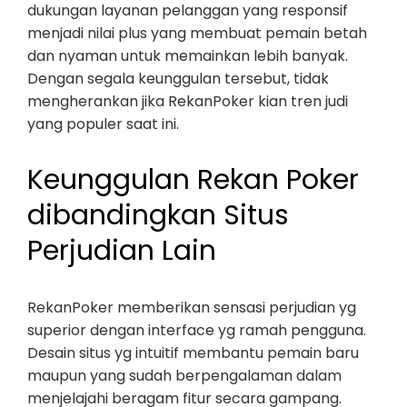
dukungan layanan pelanggan yang responsif
menjadi nilai plus yang membuat pemain betah
dan nyaman untuk memainkan lebih banyak.
Dengan segala keunggulan tersebut, tidak
mengherankan jika RekanPoker kian tren judi
yang populer saat ini.
Keunggulan Rekan Poker
dibandingkan Situs
Perjudian Lain
RekanPoker memberikan sensasi perjudian yg
superior dengan interface yg ramah pengguna.
Desain situs yg intuitif membantu pemain baru
maupun yang sudah berpengalaman dalam
menjelajahi beragam fitur secara gampang.