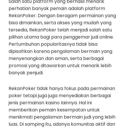
Salah satu platform yang berhasil menarik
perhatian banyak pemain adalah platform
RekanPoker. Dengan beragam permainan yang
bisa dimainkan, serta akses yang mudah yang
tersedia, RekanPoker telah menjadi salah satu
pilihan utama bagi para penggemar judi online.
Pertumbuhan popularitasnya tidak bisa
dipisahkan karena pengalaman bermain yang
menyenangkan dan aman, serta berbagai
promosi yang ditawarkan untuk menarik lebih
banyak penjudi.
RekanPoker tidak hanya fokus pada permainan
poker tetapi juga juga menyediakan berbagai
jenis permainan kasino lainnya. Hal ini
memberikan pemain kesempatan untuk
menikmati pengalaman bermain judi yang lebih
luas. Di samping itu, adanya komunitas aktif dan