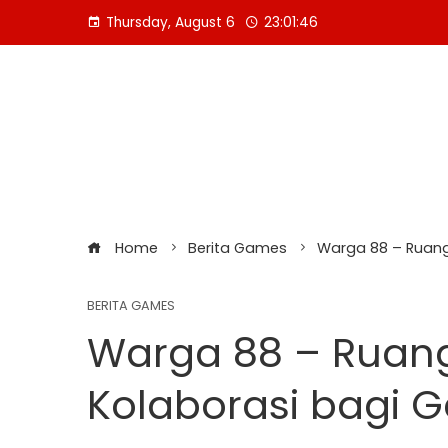
Skip
Thursday, August 6
23:01:47
to
content
Home
Berita Games
Warga 88 – Ruang 
BERITA GAMES
Warga 88 – Ruang
Kolaborasi bagi 