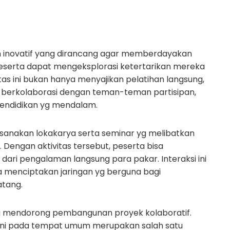
 inovatif yang dirancang agar memberdayakan
eserta dapat mengeksplorasi ketertarikan mereka
ivitas ini bukan hanya menyajikan pelatihan langsung,
berkolaborasi dengan teman-teman partisipan,
endidikan yg mendalam.
aksanakan lokakarya serta seminar yg melibatkan
 Dengan aktivitas tersebut, peserta bisa
ri pengalaman langsung para pakar. Interaksi ini
a menciptakan jaringan yg berguna bagi
tang.
juga mendorong pembangunan proyek kolaboratif.
eni pada tempat umum merupakan salah satu