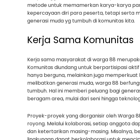
metode untuk memamerkan karya-karya partis
kepercayaan diri para peserta, tetapi serta me
generasi muda yg tumbuh di komunitas kita.
Kerja Sama Komunitas
Kerja sama masyarakat di warga 88 merupakan
Komunitas diundang untuk berpartisipasi akti
hanya berguna, melainkan juga memperkuat h
melibatkan generasi muda, warga 88 berfung
tumbuh. Hal ini memberi peluang bagi genera
beragam area, mulai dari seni hingga teknolog
Proyek-proyek yang diorganisir oleh Warga 8
royong. Melalui kolaborasi, setiap anggota 
dan ketertarikan masing-masing. Misalnya, b
lingkungan dapat berkolaborasi untuk mencip