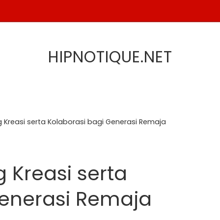
HIPNOTIQUE.NET
Kreasi serta Kolaborasi bagi Generasi Remaja
 Kreasi serta
Generasi Remaja