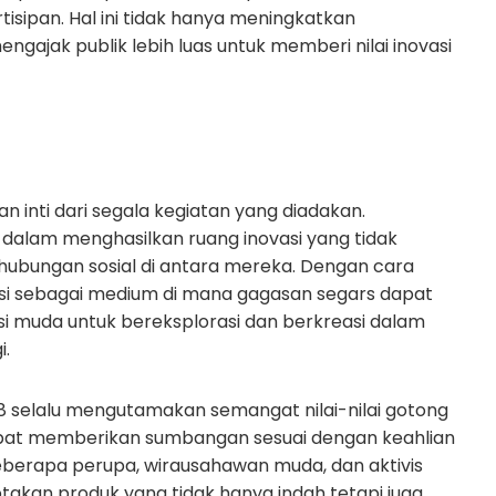
ipan. Hal ini tidak hanya meningkatkan
ngajak publik lebih luas untuk memberi nilai inovasi
 inti dari segala kegiatan yang diadakan.
f dalam menghasilkan ruang inovasi yang tidak
ubungan sosial di antara mereka. Dengan cara
si sebagai medium di mana gagasan segars dapat
si muda untuk bereksplorasi dan berkreasi dalam
i.
8 selalu mengutamakan semangat nilai-nilai gotong
dapat memberikan sumbangan sesuai dengan keahlian
eberapa perupa, wirausahawan muda, dan aktivis
takan produk yang tidak hanya indah tetapi juga