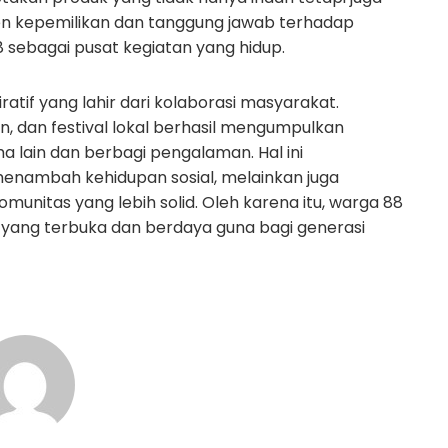
en kepemilikan dan tanggung jawab terhadap
 sebagai pusat kegiatan yang hidup.
ratif yang lahir dari kolaborasi masyarakat.
, dan festival lokal berhasil mengumpulkan
a lain dan berbagi pengalaman. Hal ini
enambah kehidupan sosial, melainkan juga
nitas yang lebih solid. Oleh karena itu, warga 88
 yang terbuka dan berdaya guna bagi generasi