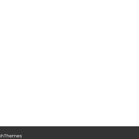
shThemes