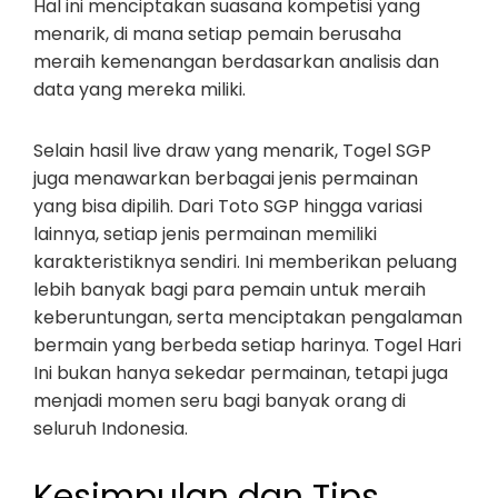
Hal ini menciptakan suasana kompetisi yang
menarik, di mana setiap pemain berusaha
meraih kemenangan berdasarkan analisis dan
data yang mereka miliki.
Selain hasil live draw yang menarik, Togel SGP
juga menawarkan berbagai jenis permainan
yang bisa dipilih. Dari Toto SGP hingga variasi
lainnya, setiap jenis permainan memiliki
karakteristiknya sendiri. Ini memberikan peluang
lebih banyak bagi para pemain untuk meraih
keberuntungan, serta menciptakan pengalaman
bermain yang berbeda setiap harinya. Togel Hari
Ini bukan hanya sekedar permainan, tetapi juga
menjadi momen seru bagi banyak orang di
seluruh Indonesia.
Kesimpulan dan Tips