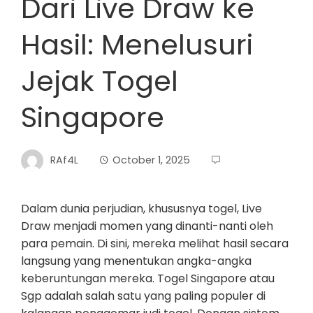
Dari Live Draw ke
Hasil: Menelusuri
Jejak Togel
Singapore
RAf4L
October 1, 2025
Dalam dunia perjudian, khususnya togel, Live
Draw menjadi momen yang dinanti-nanti oleh
para pemain. Di sini, mereka melihat hasil secara
langsung yang menentukan angka-angka
keberuntungan mereka. Togel Singapore atau
Sgp adalah salah satu yang paling populer di