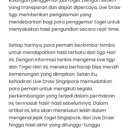
kalangan penggemar judi togel. Dengan sistem
yang transparan dan dapat dipercaya, Live Draw
Sgp memberikan pengalaman yang
mendebarkan bagi para penggemar togel untuk
menyaksikan hasil pengundian secara real-time.
Setiap harinya, para pemain berlomba-lomba
untuk mendapatkan hasil terbaru dari Sgp Hari
Ini. Dengan informasi terkini mengenai Live Sgp
dan Togel Hari Ini, mereka berharap bisa meraih
kemenangan yang diimpikan. Selain itu,
kehadiran Live Draw Singapore memudahkan
para pemain untuk mengikuti segala
perkembangan yang terjadi dalam permainan
ini, termasuk hasil-hasil sebelumnya. Dalam
artikel ini, kita akan menelusuri lebih dalam
mengenai jejak togel Singapore, dari Live Draw
hingga hasil akhir yang ditunggu-tunggu.