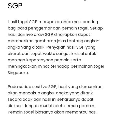
SGP
Hasil togel SGP merupakan informasi penting
bagi para penggemar dan pemain togel. Setiap
hasil dari live draw SGP diharapkan dapat
memberikan gambaran jelas tentang angka-
angka yang ditarik. Penyajian hasil SGP yang
akurat dan tepat waktu sangat krusial untuk
menjaga kepercayaan pemain serta
meningkatkan minat terhadap permainan togel
Singapore.
Pada setiap sesi live SGP, hasil yang diumumkan
akan mencakup angka-angka yang ditarik
secara acak dan hasil ini seharusnya dapat
diakses dengan mudah oleh semua pemain.
Pemain togel biasanya akan memantau hasil