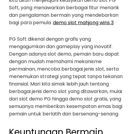
kita akan menjelajahi keasyikan demo slot PG
Soft, yang menawarkan berbagai fitur menarik
dan pengalaman bermain yang mendebarkan
bagi para pemula.
demo slot mahjong wins 3
PG Soft dikenal dengan grafis yang
mengagumkan dan gameplay yang inovatif.
Dengan adanya slot demo, pemain baru dapat
dengan mudah memahami mekanisme
permainan, mencoba berbagai jenis slot, serta
menemukan strategi yang tepat tanpa tekanan
finansial. Mari kita simak lebih jauh tentang
berbagai jenis demo slot yang ditawarkan, mulai
dari slot demo PG hingga demo slot gratis, yang
semuanya memberikan kesempatan emas bagi
pemain untuk berlatih dan bersenang-senang.
Keuntungan Bermain