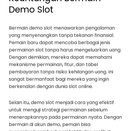
Demo Slot
Bermain demo slot menawarkan pengalaman
yang menyenangkan tanpa tekanan finansial.
Pemain baru dapat mencoba berbagai jenis
permainan slot tanpa harus mengeluarkan uang.
Dengan demikian, mereka dapat memahami
mekanisme permainan, fitur, dan tabel
pembayaran tanpa risiko kehilangan uang. Ini
sangat bermanfaat bagi mereka yang ingin
berkenalan dengan dunia slot online.
Selain itu, demo slot menjadi cara yang efektif
untuk menguji strategi permainan sebelum
menerapkannya pada permainan nyata. Dengan
bermain di akun demo, pemain bisa