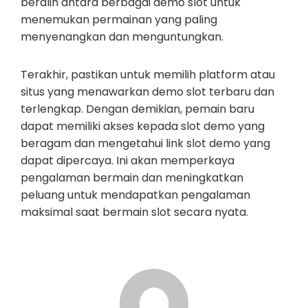
beralih antara berbagai demo slot untuk
menemukan permainan yang paling
menyenangkan dan menguntungkan.
Terakhir, pastikan untuk memilih platform atau
situs yang menawarkan demo slot terbaru dan
terlengkap. Dengan demikian, pemain baru
dapat memiliki akses kepada slot demo yang
beragam dan mengetahui link slot demo yang
dapat dipercaya. Ini akan memperkaya
pengalaman bermain dan meningkatkan
peluang untuk mendapatkan pengalaman
maksimal saat bermain slot secara nyata.