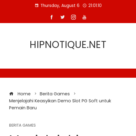
Skip
Thursday, August 6
21:01:10
to
content
HIPNOTIQUE.NET
Home
Berita Games
Menjelajahi Keasyikan Demo Slot PG Soft untuk
Pemain Baru
BERITA GAMES