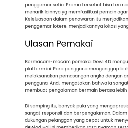
penggemar setia. Promo tersebut bisa terma
menarik lainnya yg memfasilitasi pemain agar
Keleluasaan dalam penawaran itu menjadikan
penggemar lotere, menjadikannya lokasi yan
Ulasan Pemakai
Bermacam-macam pemakai Dewi 4D mengun
platform ini. Para pengguna menganggap b
melaksanakan pemasangan angka dengan anta
pengguna, Andi, mengatakan bahwa ia sangat 
membuat pengalaman bermain berasa lebih 
Di samping itu, banyak pula yang mengapresi
sangat responsif dan berpengalaman. Dalam 
dukungan pelanggan yang cepat untuk menyel
dewi4d
Hal ini memberikan rasa nyaman sert