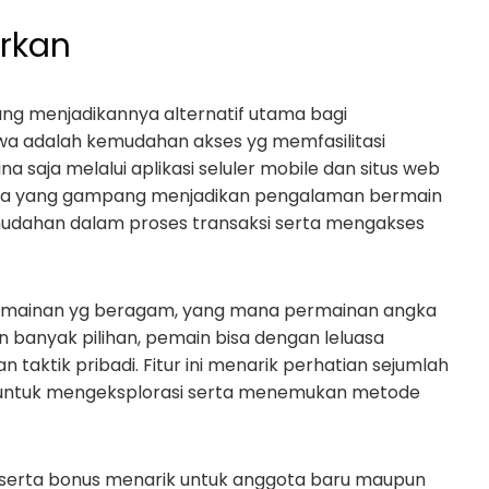
arkan
ng menjadikannya alternatif utama bagi
mewa adalah kemudahan akses yg memfasilitasi
 saja melalui aplikasi seluler mobile dan situs web
ka yang gampang menjadikan pengalaman bermain
mudahan dalam proses transaksi serta mengakses
 permainan yg beragam, yang mana permainan angka
n banyak pilihan, pemain bisa dengan leluasa
 taktik pribadi. Fitur ini menarik perhatian sejumlah
ntuk mengeksplorasi serta menemukan metode
i serta bonus menarik untuk anggota baru maupun