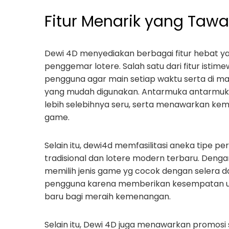
Fitur Menarik yang Taw
Dewi 4D menyediakan berbagai fitur hebat ya
penggemar lotere. Salah satu dari fitur isti
pengguna agar main setiap waktu serta di mana
yang mudah digunakan. Antarmuka antarmu
lebih selebihnya seru, serta menawarkan ke
game.
Selain itu, dewi4d memfasilitasi aneka tipe
tradisional dan lotere modern terbaru. Denga
memilih jenis game yg cocok dengan selera dan
pengguna karena memberikan kesempatan u
baru bagi meraih kemenangan.
Selain itu, Dewi 4D juga menawarkan promos