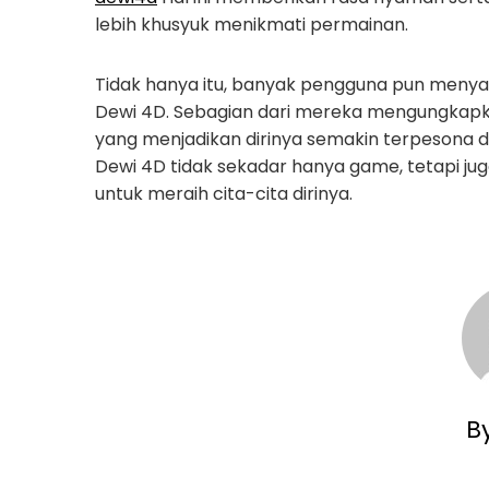
lebih khusyuk menikmati permainan.
Tidak hanya itu, banyak pengguna pun meny
Dewi 4D. Sebagian dari mereka mengungkapk
yang menjadikan dirinya semakin terpesona d
Dewi 4D tidak sekadar hanya game, tetapi ju
untuk meraih cita-cita dirinya.
B