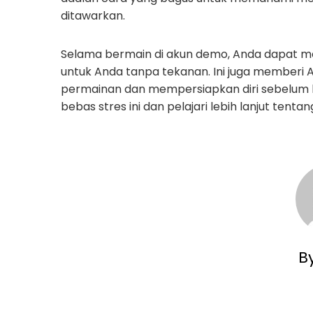
ditawarkan.
Selama bermain di akun demo, Anda dapat me
untuk Anda tanpa tekanan. Ini juga memberi 
permainan dan mempersiapkan diri sebelum 
bebas stres ini dan pelajari lebih lanjut tent
B