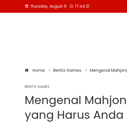
Skip
Thursday, August 6
17:44:22
to
content
Home
Berita Games
Mengenal Mahjon
BERITA GAMES
Mengenal Mahjon
yang Harus Anda