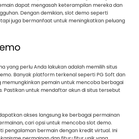
emain dapat mengasah keterampilan mereka dan
ngguhan. Dengan demikian, slot demo seperti
tapi juga bermanfaat untuk meningkatkan peluang
Demo
 yang perlu Anda lakukan adalah memilih situs
 demo. Banyak platform terkenal seperti PG Soft dan
g memungkinkan pemain untuk mencoba berbagai
. Pastikan untuk mendaftar akun di situs tersebut
dapatkan akses langsung ke berbagai permainan
rmainan, cari opsi untuk mencoba slot demo.
ti pengalaman bermain dengan kredit virtual. Ini
nisme permainan dan fitur-fitur unik yang