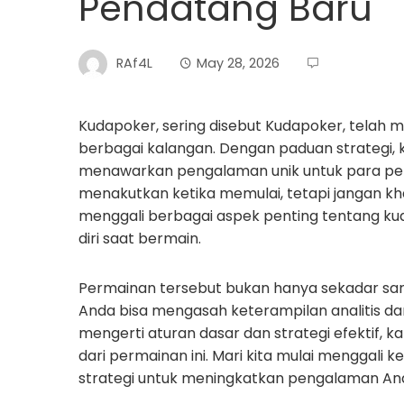
Pendatang Baru
RAf4L
May 28, 2026
Kudapoker, sering disebut Kudapoker, telah 
berbagai kalangan. Dengan paduan strategi, 
menawarkan pengalaman unik untuk para pemai
menakutkan ketika memulai, tetapi jangan kha
menggali berbagai aspek penting tentang ku
diri saat bermain.
Permainan tersebut bukan hanya sekadar sar
Anda bisa mengasah keterampilan analitis dan
mengerti aturan dasar dan strategi efektif
dari permainan ini. Mari kita mulai mengga
strategi untuk meningkatkan pengalaman An