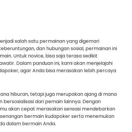
menjadi salah satu permainan yang digemari
keberuntungan, dan hubungan sosial, permainan ini
n. Untuk novice, bisa saja terasa sedikit
watir. Dalam panduan ini, kami akan menjelajahi
dapoker, agar Anda bisa merasakan lebih percaya
ana hiburan, tetapi juga merupakan ajang di mana
 bersosialisasi dari pemain lainnya. Dengan
, kamu akan cepat merasakan sensasi mendebarkan
li kesenangan bermain kudapoker serta menemukan
da dalam bermain Anda.