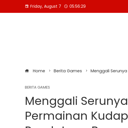
Skip
Friday, August 7
05:56:29
to
content
Home
Berita Games
Menggali Serunya
BERITA GAMES
Menggali Seruny
Permainan Kudapo