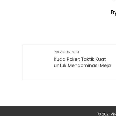
B
PREVIOUS POST
Kuda Poker: Taktik Kuat
untuk Mendominasi Meja
© 2021 Vir