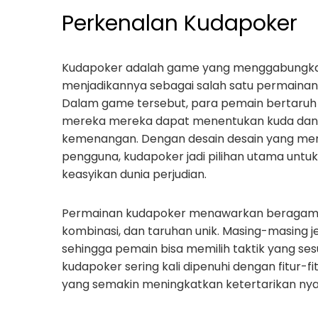
Perkenalan Kudapoker
Kudapoker adalah game yang menggabungka
menjadikannya sebagai salah satu permainan 
Dalam game tersebut, para pemain bertaruh 
mereka mereka dapat menentukan kuda dan j
kemenangan. Dengan desain desain yang me
pengguna, kudapoker jadi pilihan utama unt
keasyikan dunia perjudian.
Permainan kudapoker menawarkan beragam ta
kombinasi, dan taruhan unik. Masing-masing 
sehingga pemain bisa memilih taktik yang ses
kudapoker sering kali dipenuhi dengan fitur-f
yang semakin meningkatkan ketertarikan nya