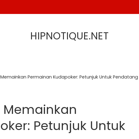
HIPNOTIQUE.NET
 Memainkan Permainan Kudapoker: Petunjuk Untuk Pendatang
a Memainkan
ker: Petunjuk Untuk