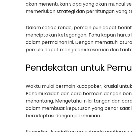
akan menentukan siapa yang akan muncul s
memerlukan strategi dan perhitungan yang tel
Dalam setiap ronde, pemain pun dapat berint
menciptakan ketegangan. Tahu kapan harus b
dalam permainan ini. Dengan mematuhi atura
pemula dapat mengalami keseruan dan tant
Pendekatan untuk Pemu
Waktu mulai bermain kudapoker, krusial unt
Pahami kaidah dan cara bermain dengan ben
menantang. Mengetahui nilai tangan dan ca
dalam membuat keputusan yang benar saat be
beradaptasi dengan permainan.
Kemudian, kendalikan emosi anda penting sa