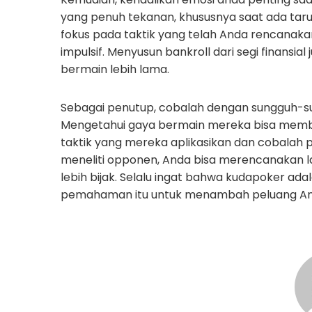
yang penuh tekanan, khususnya saat ada taru
fokus pada taktik yang telah Anda rencanakan
impulsif. Menyusun bankroll dari segi finans
bermain lebih lama.
Sebagai penutup, cobalah dengan sungguh-s
Mengetahui gaya bermain mereka bisa membe
taktik yang mereka aplikasikan dan cobalah
meneliti opponen, Anda bisa merencanakan 
lebih bijak. Selalu ingat bahwa kudapoker ada
pemahaman itu untuk menambah peluang An