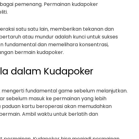
ebagai pemenang. Permainan kudapoker
iti.
eraksi satu satu lain, memberikan tekanan dan
ertaruh atau mundur adalah kunci untuk sukses
n fundamental dan memelihara konsentrasi,
angan bermain kudapoker.
la dalam Kudapoker
uk mengerti fundamental game sebelum melanjutkan.
ar sebelum masuk ke permainan yang lebih
ra paduan kartu beroperasi akan memudahkan
rmain. Ambil waktu untuk berlatih dan
at permainan. Kudapoker bisa menjadi permainan