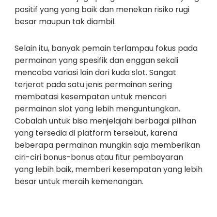
positif yang yang baik dan menekan risiko rugi
besar maupun tak diambil.
Selain itu, banyak pemain terlampau fokus pada
permainan yang spesifik dan enggan sekali
mencoba variasi lain dari kuda slot. Sangat
terjerat pada satu jenis permainan sering
membatasi kesempatan untuk mencari
permainan slot yang lebih menguntungkan.
Cobalah untuk bisa menjelajahi berbagai pilihan
yang tersedia di platform tersebut, karena
beberapa permainan mungkin saja memberikan
ciri-ciri bonus-bonus atau fitur pembayaran
yang lebih baik, memberi kesempatan yang lebih
besar untuk meraih kemenangan.