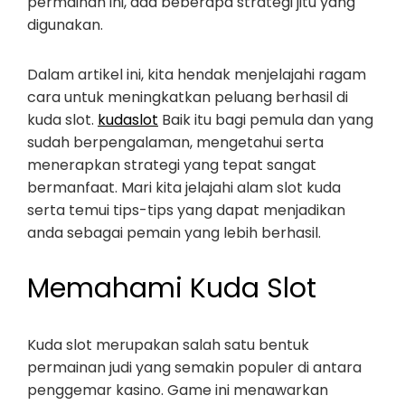
permainan ini, ada beberapa strategi jitu yang
digunakan.
Dalam artikel ini, kita hendak menjelajahi ragam
cara untuk meningkatkan peluang berhasil di
kuda slot.
kudaslot
Baik itu bagi pemula dan yang
sudah berpengalaman, mengetahui serta
menerapkan strategi yang tepat sangat
bermanfaat. Mari kita jelajahi alam slot kuda
serta temui tips-tips yang dapat menjadikan
anda sebagai pemain yang lebih berhasil.
Memahami Kuda Slot
Kuda slot merupakan salah satu bentuk
permainan judi yang semakin populer di antara
penggemar kasino. Game ini menawarkan