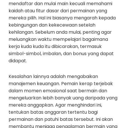
mendaftar dan mulai main kecuali memahami
kaidah atau fitur dasar dari permainan yang
mereka pilih. Hal ini biasanya mengarah kepada
kebingungan dan kekecewaan setelah
kehilangan. Sebelum anda mulai, penting agar
meluangkan waktu mempelajari bagaimana
kerja kuda kuda itu dibicarakan, termasuk
simbol-simbol, imbalan, dan bonus yang dapat
didapat.
Kesalahan lainnya adalah mengabaikan
manajemen keuangan. Pemain kerap terjebak
dalam momen emosional saat bermain dan
mengeluarkan lebih banyak uang daripada yang
mereka anggapkan. Agar menghindari ini,
tentukan batas anggaran tertentu bagi
permainan dan patuhi batas tersebut. Ini akan
membantu menjaga pengalaman bermain yang