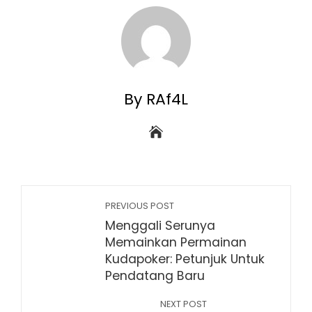
By RAf4L
PREVIOUS POST
Menggali Serunya
Memainkan Permainan
Kudapoker: Petunjuk Untuk
Pendatang Baru
NEXT POST