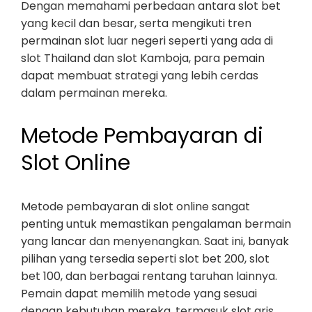
Dengan memahami perbedaan antara slot bet
yang kecil dan besar, serta mengikuti tren
permainan slot luar negeri seperti yang ada di
slot Thailand dan slot Kamboja, para pemain
dapat membuat strategi yang lebih cerdas
dalam permainan mereka.
Metode Pembayaran di
Slot Online
Metode pembayaran di slot online sangat
penting untuk memastikan pengalaman bermain
yang lancar dan menyenangkan. Saat ini, banyak
pilihan yang tersedia seperti slot bet 200, slot
bet 100, dan berbagai rentang taruhan lainnya.
Pemain dapat memilih metode yang sesuai
dengan kebutuhan mereka, termasuk slot qris,