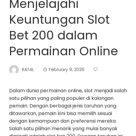
Menjelajahi
Keuntungan Slot
Bet 200 dalam
Permainan Online
RAf4L
February 9, 2026
Dalam dunia permainan online, slot menjadi salah
satu pilihan yang paling populer di kalangan
pemain. Dengan berbagai jenis taruhan yang
ditawarkan, pemain kini bisa memilih sesuai
dengan kemampuan dan preferensi mereka.
Salah satu pilihan menarik yang mulai banyak