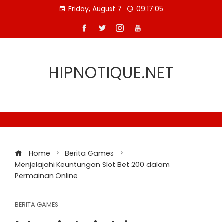
Skip
Friday, August 7
09:17:05
to
content
HIPNOTIQUE.NET
Home
Berita Games
Menjelajahi Keuntungan Slot Bet 200 dalam
Permainan Online
BERITA GAMES