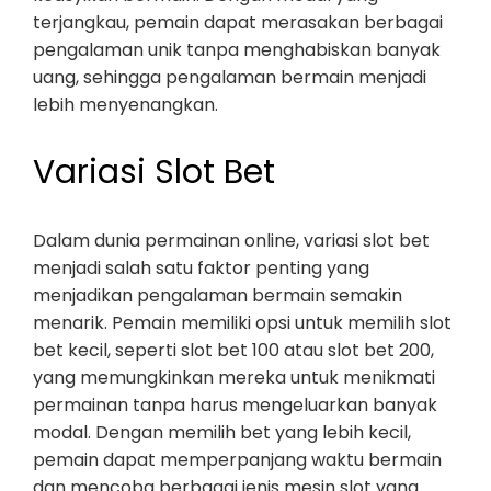
terjangkau, pemain dapat merasakan berbagai
pengalaman unik tanpa menghabiskan banyak
uang, sehingga pengalaman bermain menjadi
lebih menyenangkan.
Variasi Slot Bet
Dalam dunia permainan online, variasi slot bet
menjadi salah satu faktor penting yang
menjadikan pengalaman bermain semakin
menarik. Pemain memiliki opsi untuk memilih slot
bet kecil, seperti slot bet 100 atau slot bet 200,
yang memungkinkan mereka untuk menikmati
permainan tanpa harus mengeluarkan banyak
modal. Dengan memilih bet yang lebih kecil,
pemain dapat memperpanjang waktu bermain
dan mencoba berbagai jenis mesin slot yang