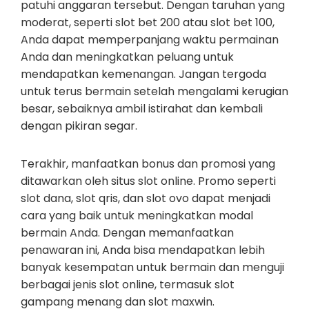
patuhi anggaran tersebut. Dengan taruhan yang
moderat, seperti slot bet 200 atau slot bet 100,
Anda dapat memperpanjang waktu permainan
Anda dan meningkatkan peluang untuk
mendapatkan kemenangan. Jangan tergoda
untuk terus bermain setelah mengalami kerugian
besar, sebaiknya ambil istirahat dan kembali
dengan pikiran segar.
Terakhir, manfaatkan bonus dan promosi yang
ditawarkan oleh situs slot online. Promo seperti
slot dana, slot qris, dan slot ovo dapat menjadi
cara yang baik untuk meningkatkan modal
bermain Anda. Dengan memanfaatkan
penawaran ini, Anda bisa mendapatkan lebih
banyak kesempatan untuk bermain dan menguji
berbagai jenis slot online, termasuk slot
gampang menang dan slot maxwin.