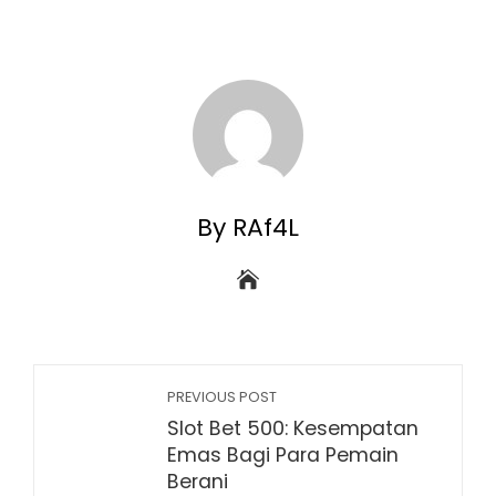
By RAf4L
PREVIOUS POST
Slot Bet 500: Kesempatan
Emas Bagi Para Pemain
Berani