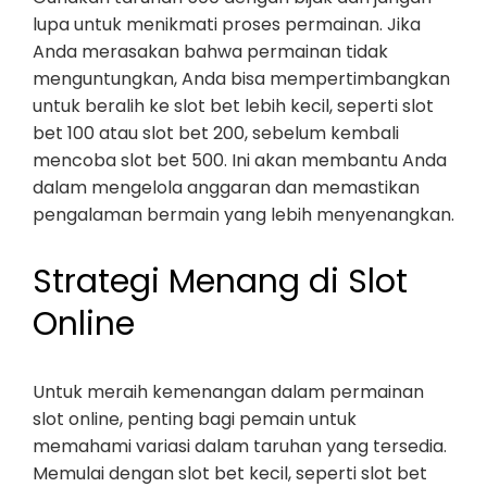
lupa untuk menikmati proses permainan. Jika
Anda merasakan bahwa permainan tidak
menguntungkan, Anda bisa mempertimbangkan
untuk beralih ke slot bet lebih kecil, seperti slot
bet 100 atau slot bet 200, sebelum kembali
mencoba slot bet 500. Ini akan membantu Anda
dalam mengelola anggaran dan memastikan
pengalaman bermain yang lebih menyenangkan.
Strategi Menang di Slot
Online
Untuk meraih kemenangan dalam permainan
slot online, penting bagi pemain untuk
memahami variasi dalam taruhan yang tersedia.
Memulai dengan slot bet kecil, seperti slot bet