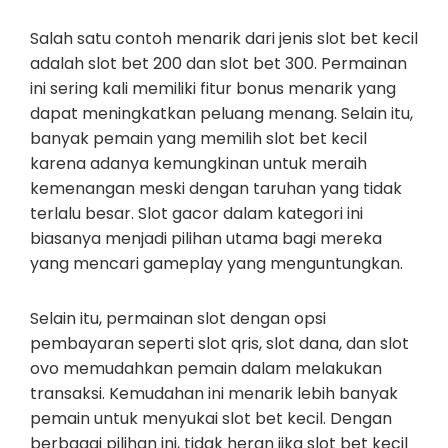
Salah satu contoh menarik dari jenis slot bet kecil
adalah slot bet 200 dan slot bet 300. Permainan
ini sering kali memiliki fitur bonus menarik yang
dapat meningkatkan peluang menang. Selain itu,
banyak pemain yang memilih slot bet kecil
karena adanya kemungkinan untuk meraih
kemenangan meski dengan taruhan yang tidak
terlalu besar. Slot gacor dalam kategori ini
biasanya menjadi pilihan utama bagi mereka
yang mencari gameplay yang menguntungkan.
Selain itu, permainan slot dengan opsi
pembayaran seperti slot qris, slot dana, dan slot
ovo memudahkan pemain dalam melakukan
transaksi. Kemudahan ini menarik lebih banyak
pemain untuk menyukai slot bet kecil. Dengan
berbagai pilihan ini, tidak heran jika slot bet kecil