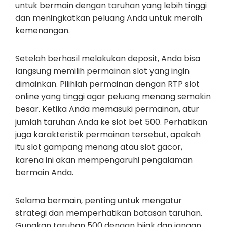
untuk bermain dengan taruhan yang lebih tinggi
dan meningkatkan peluang Anda untuk meraih
kemenangan.
Setelah berhasil melakukan deposit, Anda bisa
langsung memilih permainan slot yang ingin
dimainkan. Pilihlah permainan dengan RTP slot
online yang tinggi agar peluang menang semakin
besar. Ketika Anda memasuki permainan, atur
jumlah taruhan Anda ke slot bet 500. Perhatikan
juga karakteristik permainan tersebut, apakah
itu slot gampang menang atau slot gacor,
karena ini akan mempengaruhi pengalaman
bermain Anda.
Selama bermain, penting untuk mengatur
strategi dan memperhatikan batasan taruhan.
Gunakan taruhan 500 dengan bijak dan jangan