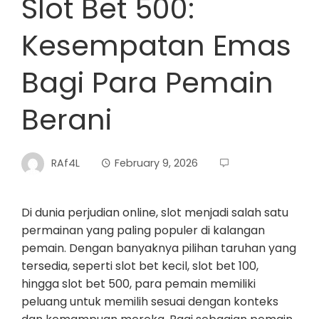
Slot Bet 500:
Kesempatan Emas
Bagi Para Pemain
Berani
RAf4L
February 9, 2026
Di dunia perjudian online, slot menjadi salah satu
permainan yang paling populer di kalangan
pemain. Dengan banyaknya pilihan taruhan yang
tersedia, seperti slot bet kecil, slot bet 100,
hingga slot bet 500, para pemain memiliki
peluang untuk memilih sesuai dengan konteks