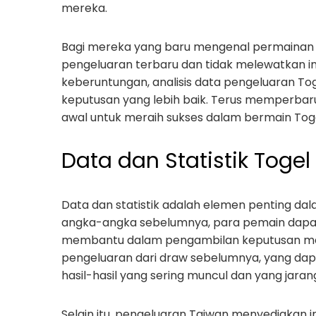
mereka.
Bagi mereka yang baru mengenal permainan i
pengeluaran terbaru dan tidak melewatkan in
keberuntungan, analisis data pengeluaran 
keputusan yang lebih baik. Terus memperbaru
awal untuk meraih sukses dalam bermain Tog
Data dan Statistik Toge
Data dan statistik adalah elemen penting da
angka-angka sebelumnya, para pemain dapat 
membantu dalam pengambilan keputusan mer
pengeluaran dari draw sebelumnya, yang dap
hasil-hasil yang sering muncul dan yang jarang
Selain itu, pengeluaran Taiwan menyediakan in