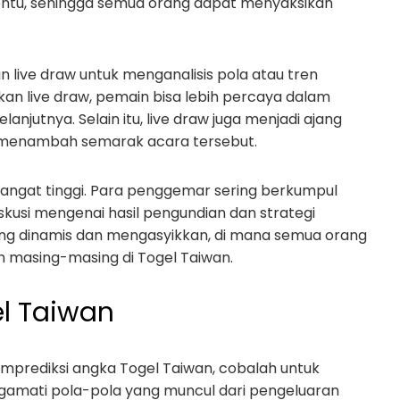
rtentu, sehingga semua orang dapat menyaksikan
ive draw untuk menganalisis pola atau tren
an live draw, pemain bisa lebih percaya dalam
njutnya. Selain itu, live draw juga menjadi ajang
, menambah semarak acara tersebut.
 sangat tinggi. Para penggemar sering berkumpul
iskusi mengenai hasil pengundian dan strategi
ang dinamis dan mengasyikkan, di mana semua orang
masing-masing di Togel Taiwan.
el Taiwan
prediksi angka Togel Taiwan, cobalah untuk
gamati pola-pola yang muncul dari pengeluaran