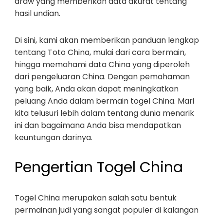
draw yang memberikan data akurat tentang
hasil undian.
Di sini, kami akan memberikan panduan lengkap
tentang Toto China, mulai dari cara bermain,
hingga memahami data China yang diperoleh
dari pengeluaran China. Dengan pemahaman
yang baik, Anda akan dapat meningkatkan
peluang Anda dalam bermain togel China. Mari
kita telusuri lebih dalam tentang dunia menarik
ini dan bagaimana Anda bisa mendapatkan
keuntungan darinya.
Pengertian Togel China
Togel China merupakan salah satu bentuk
permainan judi yang sangat populer di kalangan