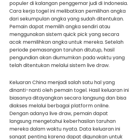
populer di kalangan penggemar judi di Indonesia.
Cara kerja togel ini melibatkan pemilihan angka
dari sekumpulan angka yang sudah ditentukan.
Pemain dapat memilih angka sendiri atau
menggunakan sistem quick pick yang secara
acak memilihkan angka untuk mereka. Setelah
periode pemasangan taruhan ditutup, hasil
pengundian akan diumumkan pada waktu yang
telah ditentukan melalui sistem live draw.
Keluaran China menjadi salah satu hal yang
dinanti-nanti oleh pemain togel. Hasil keluaran ini
biasanya ditayangkan secara langsung dan bisa
diakses melalui berbagai platform online.
Dengan adanya live draw, pemain dapat
langsung mengetahui keberhasilan taruhan
mereka dalam waktu nyata. Data keluaran ini
sangat penting karena dapat digunakan untuk