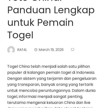
Panduan Lengkap
untuk Pemain
Togel
RAf4L
March 19, 2026
Togel China telah menjadi salah satu pilihan
populer di kalangan pemain togel di Indonesia.
Dengan sistem yang terjamin dan pengeluaran
yang transparan, banyak orang yang tertarik
untuk mencoba peruntungannya. Dalam dunia
togel, informasi menjadi sangat penting,
terutama mengenai keluaran China dan live