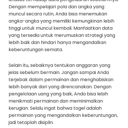
Dengan mempelajari pola dan angka yang
muncul secara rutin, Anda bisa menemukan
angka-angka yang memiliki kemungkinan lebih
tinggi untuk muncul kembali. Manfaatkan data
yang tersedia untuk merumuskan strategi yang
lebih baik dan hindari hanya mengandalkan
keberuntungan semata.
Selain itu, sebaiknya tentukan anggaran yang
jelas sebelum bermain. Jangan sampai Anda
terjebak dalam permainan dan menghabiskan
lebih banyak dari yang direncanakan. Dengan
pengelolaan uang yang baik, Anda bisa lebih
menikmati permainan dan meminimalkan
kerugian. Selalu ingat bahwa togel adalah
permainan yang mengandalkan keberuntungan,
jadi tetaplah disiplin.