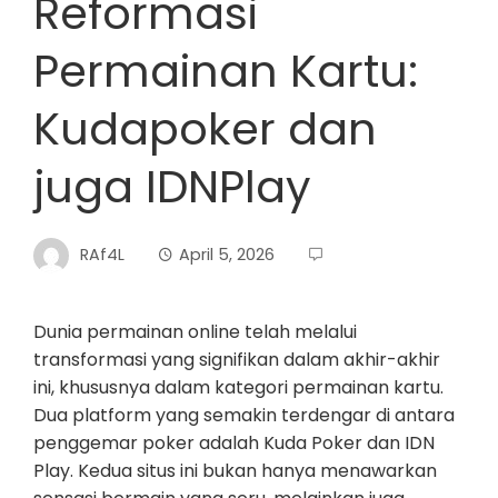
Reformasi
Permainan Kartu:
Kudapoker dan
juga IDNPlay
RAf4L
April 5, 2026
Dunia permainan online telah melalui
transformasi yang signifikan dalam akhir-akhir
ini, khususnya dalam kategori permainan kartu.
Dua platform yang semakin terdengar di antara
penggemar poker adalah Kuda Poker dan IDN
Play. Kedua situs ini bukan hanya menawarkan