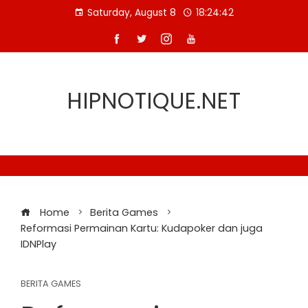
Skip
Saturday, August 8
18:24:43
to
content
HIPNOTIQUE.NET
Home
Berita Games
Reformasi Permainan Kartu: Kudapoker dan juga
IDNPlay
BERITA GAMES