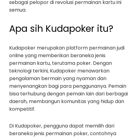
sebagai pelopor di revolusi permainan kartu ini
semua.
Apa sih Kudapoker itu?
Kudapoker merupakan platform permainan judi
online yang memberikan beraneka jenis
permainan kartu, terutama poker. Dengan
teknologi terkini, Kudapoker menawarkan
pengalaman bermain yang nyaman dan
menyenangkan bagi para penggunanya. Pemain
bisa terhubung dengan pemain lain dari berbagai
daerah, membangun komunitas yang hidup dan
kompetitif.
Di Kudapoker, pengguna dapat memilih dari
beraneka jenis permainan poker, contohnya