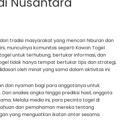
di Nusantara
an dari tradisi masyarakat yang mencari hiburan dan
 ini, munculnya komunitas seperti Kawan Togel
gel untuk terhubung, bertukar informasi, dan
el tidak hanya tempat bertukar tips dan strategi,
asari oleh minat yang sama dalam aktivitas ini.
n dan nyaman bagi para anggotanya untuk
 Dari analisis angka hingga prediksi hasil, anggota
a. Melalui media ini, para pecinta togel di
etahuan dan pemahaman mereka tentang
ngan yang menguatkan ikatan antar sesama.