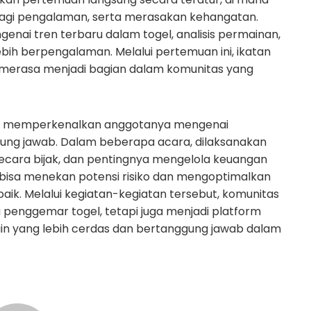
agi pengalaman, serta merasakan kehangatan.
ngenai tren terbaru dalam togel, analisis permainan,
ih berpengalaman. Melalui pertemuan ini, ikatan
 merasa menjadi bagian dalam komunitas yang
n memperkenalkan anggotanya mengenai
ung jawab. Dalam beberapa acara, dilaksanakan
cara bijak, dan pentingnya mengelola keuangan
n bisa menekan potensi risiko dan mengoptimalkan
aik. Melalui kegiatan-kegiatan tersebut, komunitas
 penggemar togel, tetapi juga menjadi platform
 yang lebih cerdas dan bertanggung jawab dalam