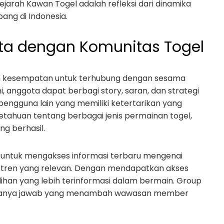
arah Kawan Togel adalah refleksi dari dinamika
ng di Indonesia.
ta dengan Komunitas Togel
 kesempatan untuk terhubung dengan sesama
i, anggota dapat berbagi story, saran, dan strategi
pengguna lain yang memiliki ketertarikan yang
huan tentang berbagai jenis permainan togel,
g berhasil.
m untuk mengakses informasi terbaru mengenai
n tren yang relevan. Dengan mendapatkan akses
lihan yang lebih terinformasi dalam bermain. Group
esi tanya jawab yang menambah wawasan member