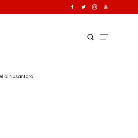
l di Nusantara