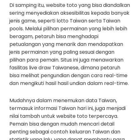
Di samping itu, website toto yang bisa diandalkan
sering menyediakan aksesibilitas kepada banyak
jenis game, seperti lotto Taiwan serta Taiwan
pools. Melalui pilihan permainan yang lebih lebih
beragam, petaruh bisa menghadapi
petualangan yang menarik dan mendapatkan
jenis permainan yang paling sesuai dengan
pilihan para pemain. Situs ini juga menawarkan
fasilitas live draw Taiwanese, dimana petaruh
bisa melihat pengundian dengan cara real-time
dan mengikuti hasil hasil undian dalam real-time.
Mudahnya dalam menemukan data Taiwan,
termasuk informasi Taiwan hari ini, juga menjadi
nilai tambah untuk website toto terpercaya.
Pemain bisa dengan mudah mencari detail
penting sebagai contoh keluaran Taiwan dan
statistik yang lalu, yang dapat membantu para