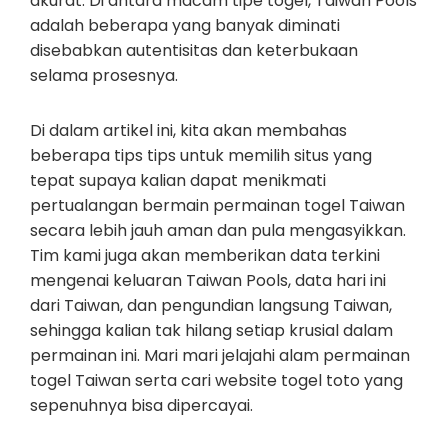
akurat. Di antara macam tipe togel, Taiwan Pools
adalah beberapa yang banyak diminati
disebabkan autentisitas dan keterbukaan
selama prosesnya.
Di dalam artikel ini, kita akan membahas
beberapa tips tips untuk memilih situs yang
tepat supaya kalian dapat menikmati
pertualangan bermain permainan togel Taiwan
secara lebih jauh aman dan pula mengasyikkan.
Tim kami juga akan memberikan data terkini
mengenai keluaran Taiwan Pools, data hari ini
dari Taiwan, dan pengundian langsung Taiwan,
sehingga kalian tak hilang setiap krusial dalam
permainan ini. Mari mari jelajahi alam permainan
togel Taiwan serta cari website togel toto yang
sepenuhnya bisa dipercayai.