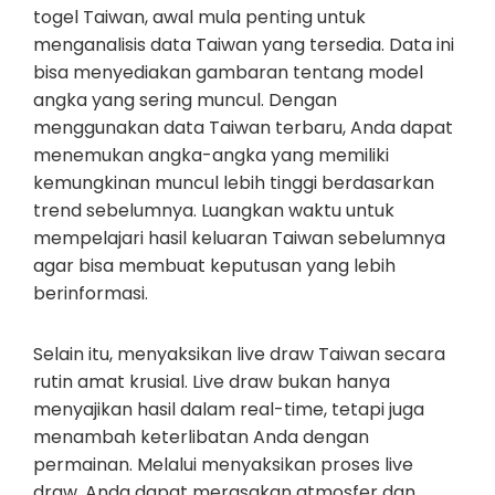
togel Taiwan, awal mula penting untuk
menganalisis data Taiwan yang tersedia. Data ini
bisa menyediakan gambaran tentang model
angka yang sering muncul. Dengan
menggunakan data Taiwan terbaru, Anda dapat
menemukan angka-angka yang memiliki
kemungkinan muncul lebih tinggi berdasarkan
trend sebelumnya. Luangkan waktu untuk
mempelajari hasil keluaran Taiwan sebelumnya
agar bisa membuat keputusan yang lebih
berinformasi.
Selain itu, menyaksikan live draw Taiwan secara
rutin amat krusial. Live draw bukan hanya
menyajikan hasil dalam real-time, tetapi juga
menambah keterlibatan Anda dengan
permainan. Melalui menyaksikan proses live
draw, Anda dapat merasakan atmosfer dan